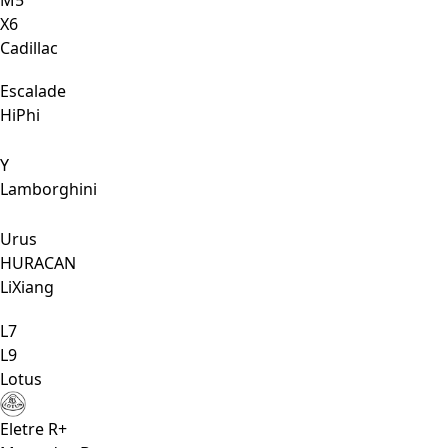
Х6
Cadillac
Escalade
HiPhi
Y
Lamborghini
Urus
HURACAN
LiXiang
L7
L9
Lotus
Eletre R+