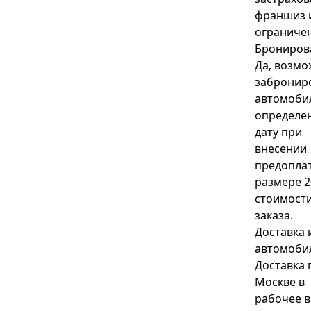
франшиз 
ограниче
Брониров
Да, возм
забронир
автомоби
определе
дату при
внесении
предопла
размере 2
стоимост
заказа.
Доставка 
автомоби
Доставка 
Москве в
рабочее в