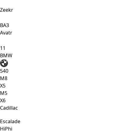
Zeekr
ВАЗ
Avatr
11
BMW
540
M8
X5
М5
Х6
Cadillac
Escalade
HiPhi