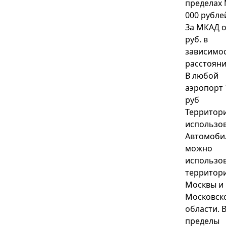
пределах
000 рубле
За МКАД о
руб. в
зависимос
расстоян
В любой
аэропорт 
руб
Территор
использо
Автомоби
можно
использов
территор
Москвы и
Московск
области. 
пределы