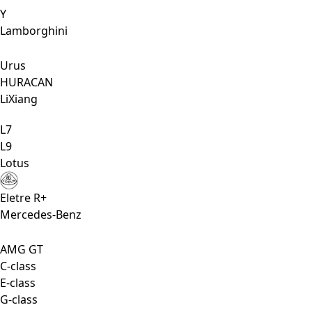
Y
Lamborghini
Urus
HURACAN
LiXiang
L7
L9
Lotus
Eletre R+
Mercedes-Benz
AMG GT
C-class
E-class
G-class