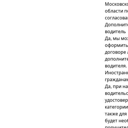
Московск
области п
согласова
Дополнит
водитель
Да, мы м
оформить
договоре
дополнит
водителя.
Иностран
граждана
Да, при н
водительс
удостове
категории
также для
будет не
поручител