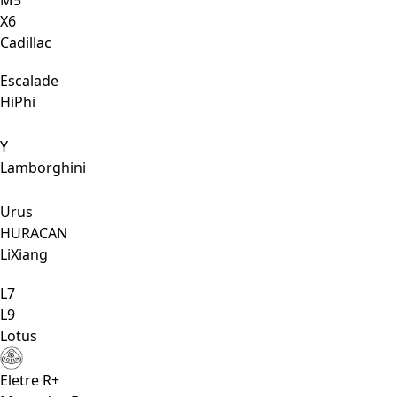
Х6
Cadillac
Escalade
HiPhi
Y
Lamborghini
Urus
HURACAN
LiXiang
L7
L9
Lotus
Eletre R+