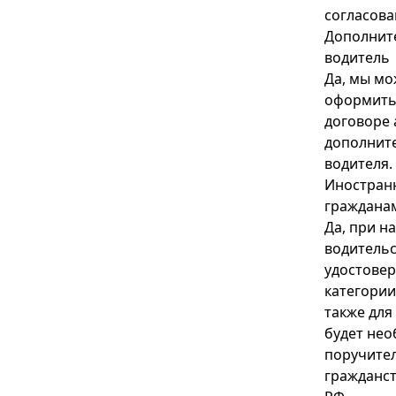
согласова
Дополнит
водитель
Да, мы м
оформить
договоре
дополнит
водителя.
Иностран
граждана
Да, при н
водительс
удостове
категории
также для
будет не
поручител
гражданс