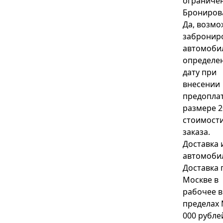
ограниче
Брониров
Да, возм
забронир
автомоби
определе
дату при
внесении
предопла
размере 2
стоимост
заказа.
Доставка 
автомоби
Доставка 
Москве в
рабочее в
пределах
000 рубле