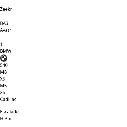
Zeekr
ВАЗ
Avatr
11
BMW
540
M8
X5
М5
Х6
Cadillac
Escalade
HiPhi