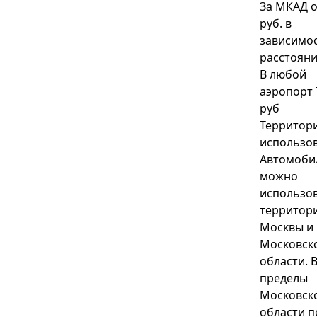
За МКАД о
руб. в
зависимос
расстоян
В любой
аэропорт 
руб
Территор
использо
Автомоби
можно
использов
территор
Москвы и
Московск
области. 
пределы
Московск
области п