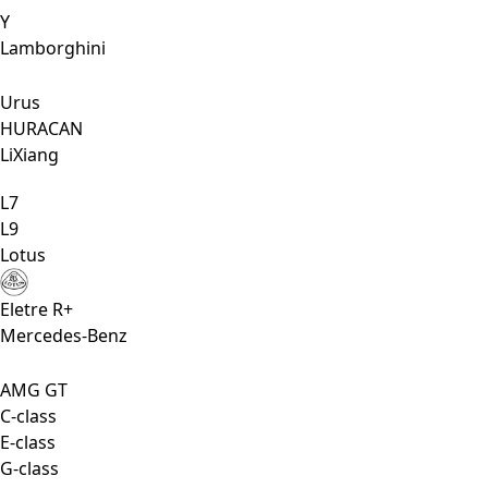
Y
Lamborghini
Urus
HURACAN
LiXiang
L7
L9
Lotus
Eletre R+
Mercedes-Benz
AMG GT
C-class
E-class
G-class