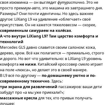
своя изюминка — он выглядит
футуристично
. Это не
просто премиум-авто, это машина из завтрашнего дня.
Размеры? Они почти идентичны. Но здесь важнее
другое: LiXiang L9 на удивление «облегчает» своё
присутствие. Он не кажется тяжеловесом — скорее,
современным самураем на колёсах
.
А что внутри LiXiang L9? Там царство комфорта и
технологий
Mercedes GLS давно славится своим салоном: кожа,
дерево, хром. Всё как полагается — премиально, строго
и дорого. Но вот что удивительно: в LiXiang L9 уровень
комфорта
не ниже
. Китайский кроссовер смело играет
на поле «люкса», но делает это в своей манере.
В L9 всё по-другому —
по-домашнему уютно и по-
современному технично
. Здесь:
три экрана для развлечений
пассажиров: ваши дети
забудут про «а мы уже приехали?»;
массажные кресла
для тех, кто привык получать
лучшее;