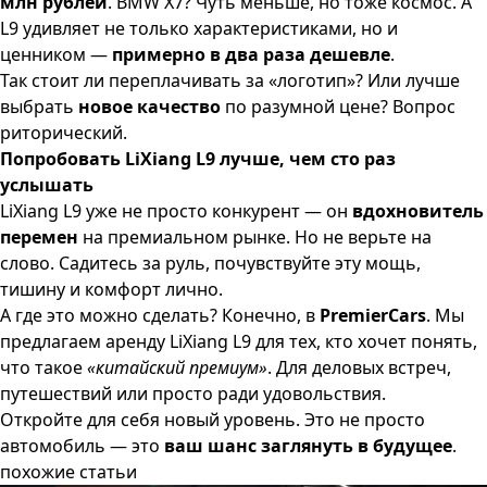
млн рублей
. BMW X7? Чуть меньше, но тоже космос. А
L9 удивляет не только характеристиками, но и
ценником —
примерно в два раза дешевле
.
Так стоит ли переплачивать за «логотип»? Или лучше
выбрать
новое качество
по разумной цене? Вопрос
риторический.
Попробовать LiXiang L9 лучше, чем сто раз
услышать
LiXiang L9 уже не просто конкурент — он
вдохновитель
перемен
на премиальном рынке. Но не верьте на
слово. Садитесь за руль, почувствуйте эту мощь,
тишину и комфорт лично.
А где это можно сделать? Конечно, в
PremierCars
. Мы
предлагаем
аренду LiXiang L9
для тех, кто хочет понять,
что такое
«китайский премиум»
. Для деловых встреч,
путешествий или просто ради удовольствия.
Откройте для себя новый уровень. Это не просто
автомобиль — это
ваш шанс заглянуть в будущее
.
похожие статьи