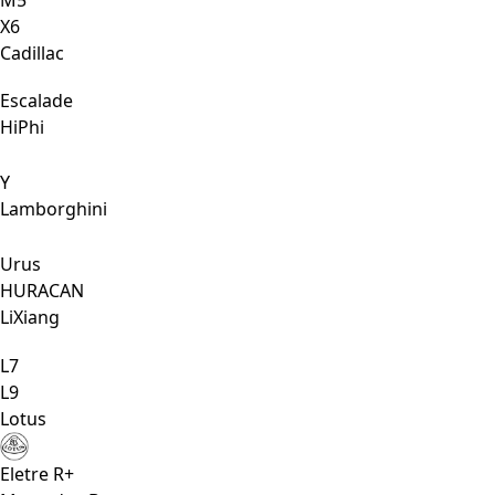
Х6
Cadillac
Escalade
HiPhi
Y
Lamborghini
Urus
HURACAN
LiXiang
L7
L9
Lotus
Eletre R+