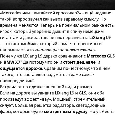
«Mercedes или… китайский кроссовер?» – ещё недавно
такой вопрос звучал как вызов здравому смыслу. Но
времена меняются. Теперь на премиальном рынке есть
игрок, который уверенно дышит в спину немецким
гигантам и даже заставляет их нервничать.
LiXiang L9
— это автомобиль, который ломает стереотипы и
напоминает, что
«инновации не знают границ»
.
Почему же LiXiang L9 дерзко сравнивают с
Mercedes GLS
и
BMW X7
? Да потому что он и
стоит дешевле
, и
ощущается дороже
. Сравним по-честному: что в нём
такого, что заставляет задуматься даже самых
привередливых?
Встречают по одежке: внешний вид и размер
Если на дороге вы увидите LiXiang L9 и GLS, они оба
произведут эффект «вау». Мощный, стремительный
силуэт, большая решетка радиатора, светодиодные
фары, которые будто
смотрят вам в душу
. Но у L9 есть