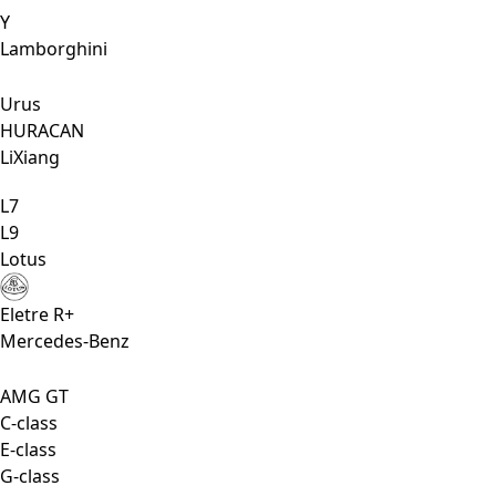
Y
Lamborghini
Urus
HURACAN
LiXiang
L7
L9
Lotus
Eletre R+
Mercedes-Benz
AMG GT
C-class
E-class
G-class