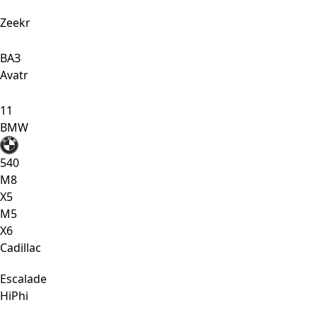
Zeekr
ВАЗ
Avatr
11
BMW
540
M8
X5
М5
Х6
Cadillac
Escalade
HiPhi