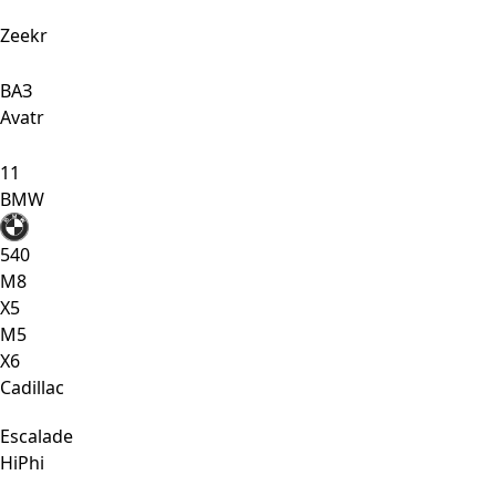
Zeekr
ВАЗ
Avatr
11
BMW
540
M8
X5
М5
Х6
Cadillac
Escalade
HiPhi