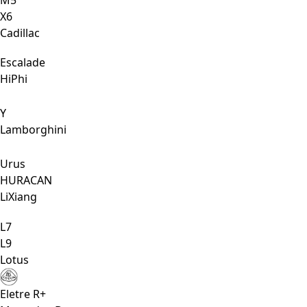
Х6
Cadillac
Escalade
HiPhi
Y
Lamborghini
Urus
HURACAN
LiXiang
L7
L9
Lotus
Eletre R+