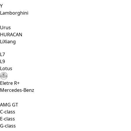
Y
Lamborghini
Urus
HURACAN
LiXiang
L7
L9
Lotus
Eletre R+
Mercedes-Benz
AMG GT
C-class
E-class
G-class